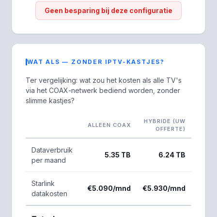
Geen besparing bij deze configuratie
WAT ALS — ZONDER IPTV-KASTJES?
Ter vergelijking: wat zou het kosten als alle TV's
via het COAX-netwerk bediend worden, zonder
slimme kastjes?
HYBRIDE (UW
ALLEEN COAX
OFFERTE)
Dataverbruik
5.35 TB
6.24 TB
per maand
Starlink
€5.090/mnd
€5.930/mnd
datakosten