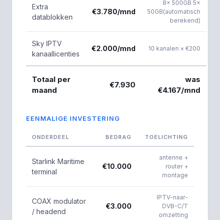
8× 500GB 5×
Extra
€3.780/mnd
50GB(automatisch
datablokken
berekend)
Sky IPTV
€2.000/mnd
10 kanalen × €200
kanaallicenties
Totaal per
was
€7.930
maand
€4.167/mnd
EENMALIGE INVESTERING
ONDERDEEL
BEDRAG
TOELICHTING
antenne +
Starlink Maritime
€10.000
router +
terminal
montage
IPTV-naar-
COAX modulator
€3.000
DVB-C/T
/ headend
omzetting