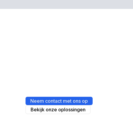
Ervaar hoe eenvoudig
professioneel TV-
beheer kan zijn.
Neem contact met ons op
Bekijk onze oplossingen