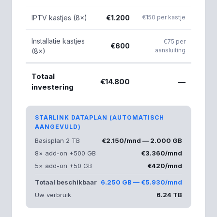
IPTV kastjes (8×)
€1.200
€150 per kastje
Installatie kastjes
€75 per
€600
aansluiting
(8×)
Totaal
€14.800
—
investering
STARLINK DATAPLAN (AUTOMATISCH
AANGEVULD)
Basisplan 2 TB
€2.150/mnd — 2.000 GB
8× add-on +500 GB
€3.360/mnd
5× add-on +50 GB
€420/mnd
Totaal beschikbaar
6.250 GB — €5.930/mnd
Uw verbruik
6.24 TB