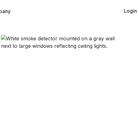
Login
pany