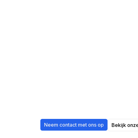
Ervaar hoe ee
professioneel 
Neem contact met ons op
Bekijk onz