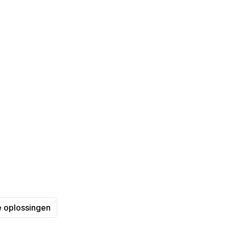
nvoudig
TV-beheer kan zijn.
e oplossingen